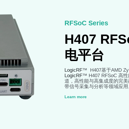
RFSoC Series
H407 RF
电平台
LogicRF
™ H407基于AMD Zyn
LogicRF
™ H407 RFSo
道，高性能与高集成度的完美
带信号采集与分析等领域应用
Learn more